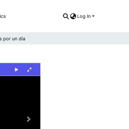
ics
Log In
 por un día
Next