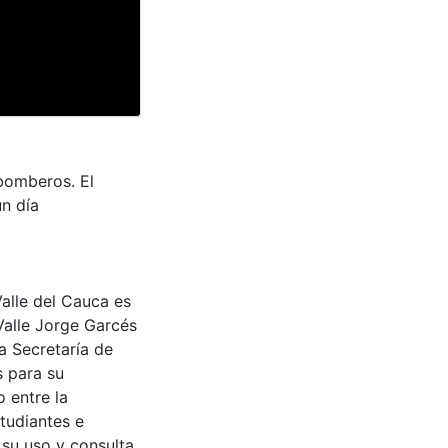
bomberos. El
n día
Valle del Cauca es
Valle Jorge Garcés
a Secretaría de
s para su
 entre la
tudiantes e
 su uso y consulta