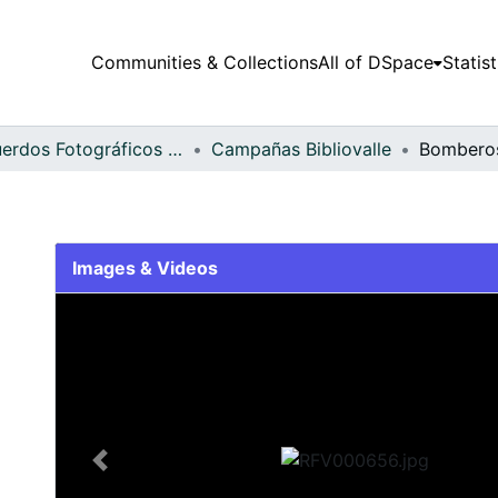
Communities & Collections
All of DSpace
Statist
Recuerdos Fotográficos Vallecaucanos
Campañas Bibliovalle
Bomberos
a
Images & Videos
Slide 1 of 1
Previous