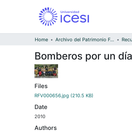
Home
Archivo del Patrimonio Fotográfico y Fílmico del Valle del Cauca
Bomberos por un dí
Files
RFV000656.jpg
(210.5 KB)
Date
2010
Authors