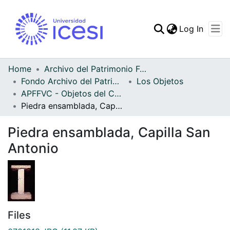
(curren
Log In
Communities & Collec
All of DSpace
Home
Archivo del Patrimonio Fotográfico y Fílmico del Valle del Cauca
Fondo Archivo del Patrimonio Fotográfico y Fílmico del Valle del Cauca
Los Objetos
Statistics
APFFVC - Objetos del Culto - Patrimonial
Piedra ensamblada, Capilla San Antonio
Piedra ensamblada, Capilla San
Antonio
Files