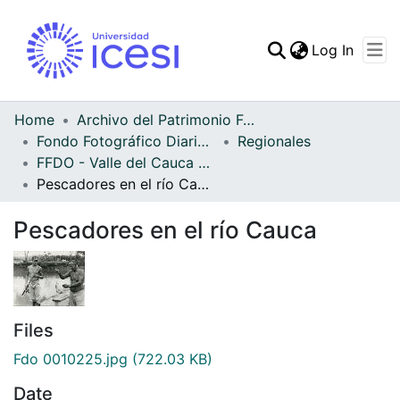
(curren
Log In
Communities & Collec
All of DSpace
Home
Archivo del Patrimonio Fotográfico y Fílmico del Valle del Cauca
Fondo Fotográfico Diario Occidente
Regionales
Statistics
FFDO - Valle del Cauca - Patrimonial
Pescadores en el río Cauca
Pescadores en el río Cauca
Files
Fdo 0010225.jpg
(722.03 KB)
Date