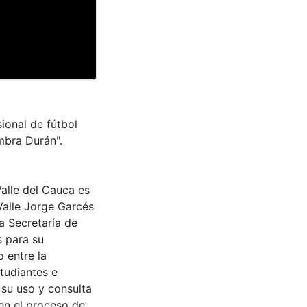
ional de fútbol
bra Durán".
Valle del Cauca es
Valle Jorge Garcés
a Secretaría de
s para su
 entre la
tudiantes e
 su uso y consulta
en el proceso de