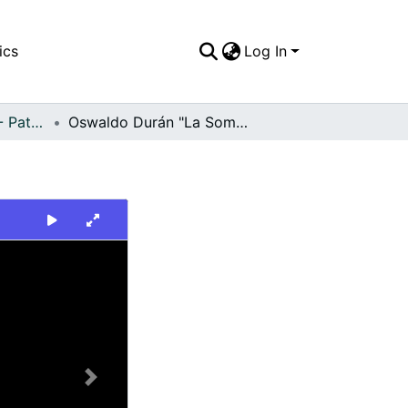
ics
Log In
FFDO - Nacionales - Patrimonial
Oswaldo Durán "La Sombra"
Next