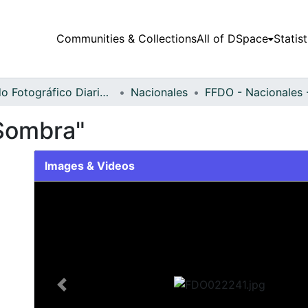
Communities & Collections
All of DSpace
Statist
Fondo Fotográfico Diario Occidente
Nacionales
Sombra"
Images & Videos
Slide 1 of 2
Previous