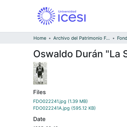
Home
Archivo del Patrimonio Fotográfico y Fílmico del Valle del Cauca
Oswaldo Durán "La 
Files
FDO022241.jpg
(1.39 MB)
FDO022241A.jpg
(595.12 KB)
Date