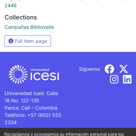
2446
Collections
Campañas Bibliovalle
Full item page
Síguenos
Universidad Icesi: Calle
18 No. 122-135
Pance, Cali - Colombia
Teléfono: +57 (602) 555
2334
ventanillaunica@icesi.edu.co
Recopilamos y procesamos su información personal para los