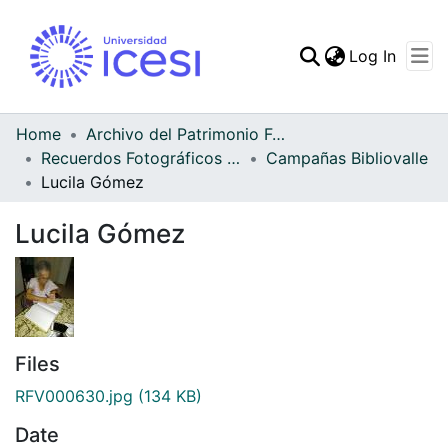
(curren
Log In
Communities & Collec
All of DSpace
Home
Archivo del Patrimonio Fotográfico y Fílmico del Valle del Cauca
Recuerdos Fotográficos Vallecaucanos
Campañas Bibliovalle
Statistics
Lucila Gómez
Lucila Gómez
Files
RFV000630.jpg
(134 KB)
Date