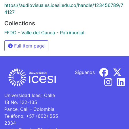
https://audiovisuales.icesi.edu.co/handle/123456789/7
4127
Collections
FFDO - Valle del Cauca - Patrimonial
Full item page
Síguenos
Universidad Icesi: Calle
18 No. 122-135
Pance, Cali - Colombia
Teléfono: +57 (602) 555
2334