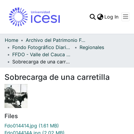
(curren
Log In
Communities & Collec
All of DSpace
Home
Archivo del Patrimonio Fotográfico y Fílmico del Valle del Cauca
Fondo Fotográfico Diario Occidente
Regionales
Statistics
FFDO - Valle del Cauca - Patrimonial
Sobrecarga de una carretilla
Sobrecarga de una carretilla
Files
Fdo014414.jpg
(1.61 MB)
Fdo014414A.jpg
(2.02 MB)