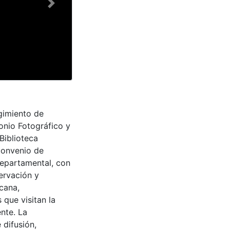
Next
egimiento de
monio Fotográfico y
Biblioteca
convenio de
Departamental, con
ervación y
cana,
 que visitan la
nte. La
 difusión,