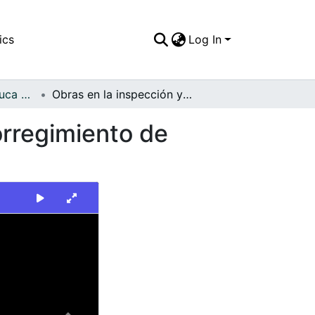
ics
Log In
FFDO - Valle del Cauca - Patrimonial
Obras en la inspección y cuartel de Policía del corregimiento de Villanueva, en el municipio de El Aguila.
corregimiento de