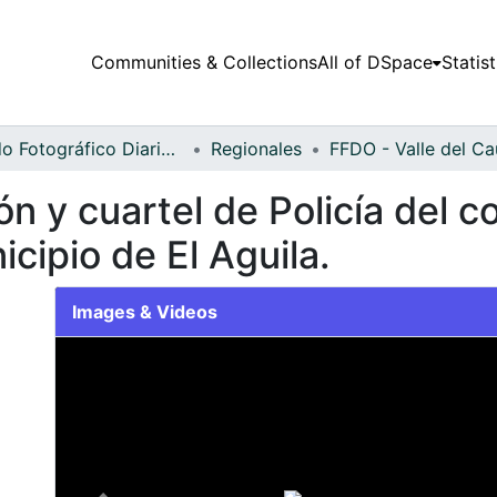
Communities & Collections
All of DSpace
Statist
Fondo Fotográfico Diario Occidente
Regionales
ón y cuartel de Policía del 
icipio de El Aguila.
Images & Videos
Slide 1 of 1