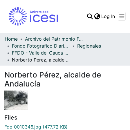
(curren
Log In
Communities & Collec
All of DSpace
Home
Archivo del Patrimonio Fotográfico y Fílmico del Valle del Cauca
Fondo Fotográfico Diario Occidente
Regionales
Statistics
FFDO - Valle del Cauca - Patrimonial
Norberto Pérez, alcalde de Andalucía
Norberto Pérez, alcalde de
Andalucía
Files
Fdo 0010346.jpg
(477.72 KB)