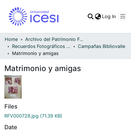
(curren
Log In
Communities & Collec
All of DSpace
Home
Archivo del Patrimonio Fotográfico y Fílmico del Valle del Cauca
Recuerdos Fotográficos Vallecaucanos
Campañas Bibliovalle
Statistics
Matrimonio y amigas
Matrimonio y amigas
Files
RFV000728.jpg
(71.39 KB)
Date