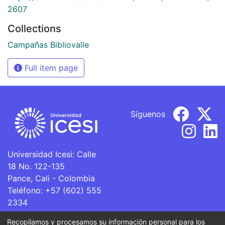
2607
Collections
Campañas Bibliovalle
Full item page
Síguenos
Universidad Icesi: Calle
18 No. 122-135
Pance, Cali - Colombia
Teléfono: +57 (602) 555
2334
ventanillaunica@icesi.edu.co
Recopilamos y procesamos su información personal para los