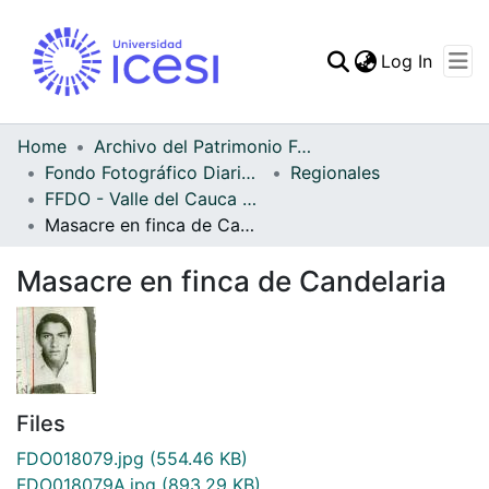
(curren
Log In
Communities & Collec
All of DSpace
Home
Archivo del Patrimonio Fotográfico y Fílmico del Valle del Cauca
Fondo Fotográfico Diario Occidente
Regionales
Statistics
FFDO - Valle del Cauca - Patrimonial
Masacre en finca de Candelaria
Masacre en finca de Candelaria
Files
FDO018079.jpg
(554.46 KB)
FDO018079A.jpg
(893.29 KB)