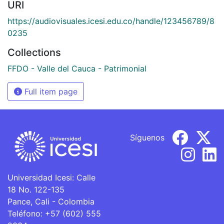
URI
https://audiovisuales.icesi.edu.co/handle/123456789/8
0235
Collections
FFDO - Valle del Cauca - Patrimonial
Full item page
Síguenos
Universidad Icesi: Calle
18 No. 122-135
Pance, Cali - Colombia
Teléfono: +57 (602) 555