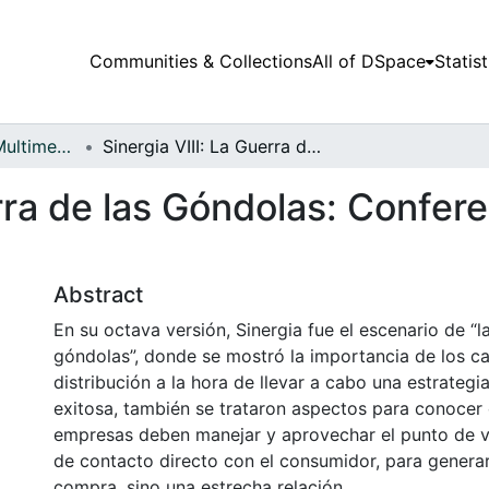
Communities & Collections
All of DSpace
Statist
Audiovisuales y Multimedia
Sinergia VIII: La Guerra de las Góndolas: Conferencia: Estrategias de la Marca Nestlé
erra de las Góndolas: Confere
Abstract
En su octava versión, Sinergia fue el escenario de “l
góndolas”, donde se mostró la importancia de los c
distribución a la hora de llevar a cabo una estrateg
exitosa, también se trataron aspectos para conocer
empresas deben manejar y aprovechar el punto de 
de contacto directo con el consumidor, para genera
compra, sino una estrecha relación.