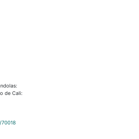
óndolas:
o de Cali:
9/70018