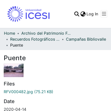
(curren
Log In
Communities & Collec
All of DSpace
Home
Archivo del Patrimonio Fotográfico y Fílmico del Valle del Cauca
Recuerdos Fotográficos Vallecaucanos
Campañas Bibliovalle
Statistics
Puente
Puente
Files
RFV000482.jpg
(75.21 KB)
Date
2020-04-14