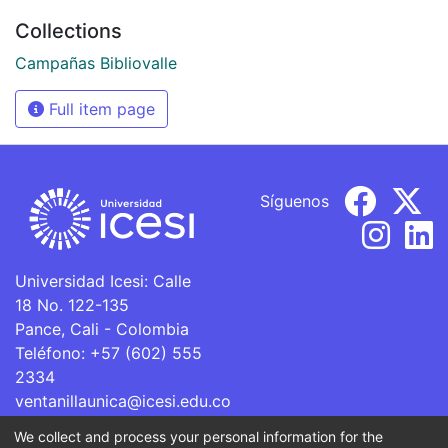
Collections
Campañas Bibliovalle
Full item page
Síguenos
Universidad Icesi: Calle
18 No. 122-135
Pance, Cali - Colombia
Teléfono: +57 (602) 555
2334
ventanillaunica@icesi.edu.co
We collect and process your personal information for the