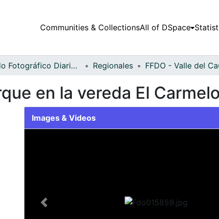
Communities & Collections
All of DSpace
Statist
Fondo Fotográfico Diario Occidente
Regionales
rque en la vereda El Carmel
Images & Videos
Slide 1 of 2
Previous