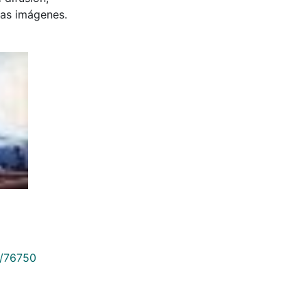
 las imágenes.
9/76750