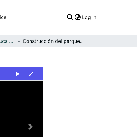
ics
Log In
FFDO - Valle del Cauca - Patrimonial
Construcción del parque en la vereda El Carmelo
o
Next