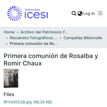
(curren
Log In
Communities & Collec
All of DSpace
Home
Archivo del Patrimonio Fotográfico y Fílmico del Valle del Cauca
Recuerdos Fotográficos Vallecaucanos
Campañas Bibliovalle
Statistics
Primera comunión de Rosalba y Romir Chaux
Primera comunión de Rosalba y
Romir Chaux
Files
RFV000538.jpg
(96.26 KB)