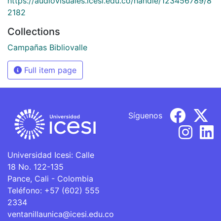
https://audiovisuales.icesi.edu.co/handle/123456789/8
2182
Collections
Campañas Bibliovalle
Full item page
Síguenos
Universidad Icesi: Calle
18 No. 122-135
Pance, Cali - Colombia
Teléfono: +57 (602) 555
2334
ventanillaunica@icesi.edu.co