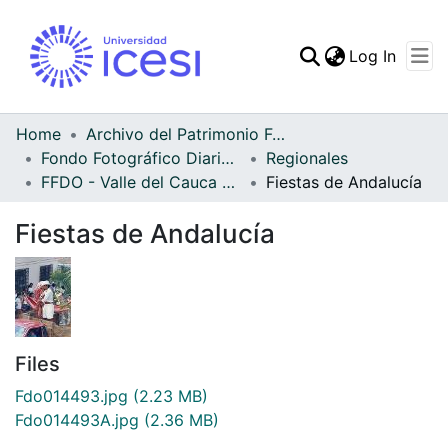
(curren
Log In
Communities & Collec
All of DSpace
Home
Archivo del Patrimonio Fotográfico y Fílmico del Valle del Cauca
Fondo Fotográfico Diario Occidente
Regionales
Statistics
FFDO - Valle del Cauca - Patrimonial
Fiestas de Andalucía
Fiestas de Andalucía
Files
Fdo014493.jpg
(2.23 MB)
Fdo014493A.jpg
(2.36 MB)