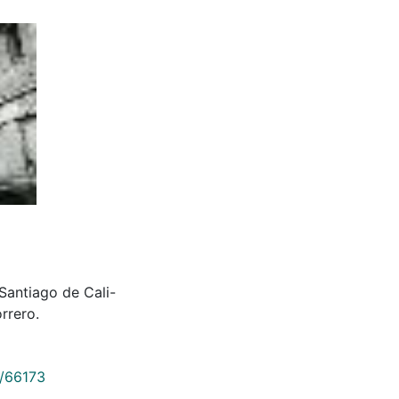
Santiago de Cali-
rrero.
9/66173