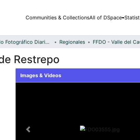
Communities & Collections
All of DSpace
Statist
Fondo Fotográfico Diario Occidente
Regionales
de Restrepo
Images & Videos
Slide 1 of 1
Previous