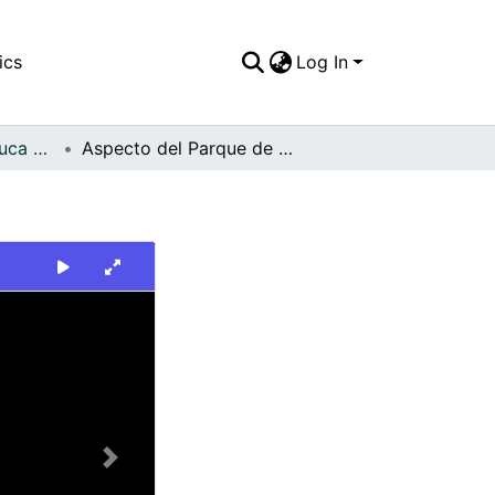
ics
Log In
FFDO - Valle del Cauca - Patrimonial
Aspecto del Parque de Restrepo
Next