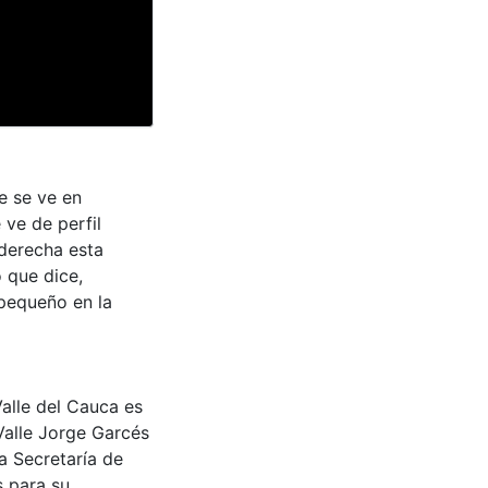
e se ve en
 ve de perfil
 derecha esta
 que dice,
 pequeño en la
Valle del Cauca es
Valle Jorge Garcés
a Secretaría de
s para su