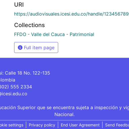
URI
https://audiovisuales.icesi.edu.co/handle/12345678
Collections
FFDO - Valle del Cauca - Patrimonial
Full item page
si: Calle 18 No. 122-135
olombia
(602) 555 2334
@icesi.edu.co
ucación Superior que se encuentra sujeta a inspección y vi
Nacional.
okie settings
Privacy policy
End User Agreement
Send Feedb