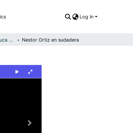
ics
Log In
FFDO - Valle del Cauca - Patrimonial
Nestor Ortiz en sudadera
Next