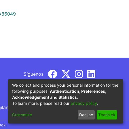
9/86049
Síguenos
We collect and process your personal information for the
following purposes:
Authentication, Preferences,
Acknowledgement and Statistics
.
To learn more, please read our
privacy policy
.
gilancia por parte del Ministerio de Educación
Customize
Decline
That's ok
ack