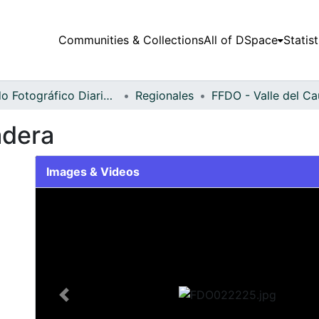
Communities & Collections
All of DSpace
Statist
Fondo Fotográfico Diario Occidente
Regionales
adera
Images & Videos
Slide 1 of 2
Previous