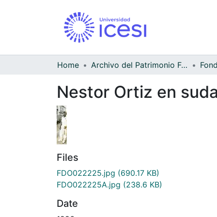
Home
Archivo del Patrimonio Fotográfico y Fílmico del Valle del Cauca
Nestor Ortiz en sud
Files
FDO022225.jpg
(690.17 KB)
FDO022225A.jpg
(238.6 KB)
Date