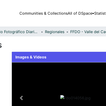
Communities & Collections
All of DSpace
Statist
Fondo Fotográfico Diario Occidente
Regionales
s
Images & Videos
Slide 1 of 2
Previous