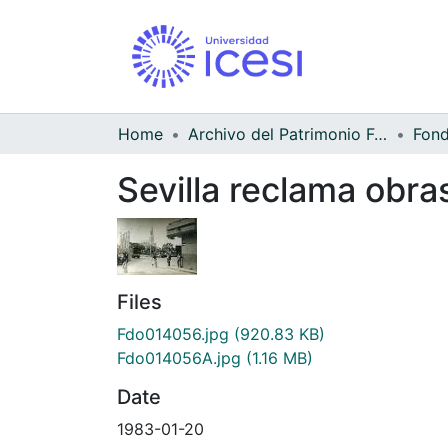
Home
Archivo del Patrimonio Fotográfico y Fílmico del Valle del Cauca
Sevilla reclama obra
Files
Fdo014056.jpg
(920.83 KB)
Fdo014056A.jpg
(1.16 MB)
Date
1983-01-20