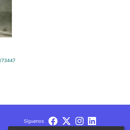
9/73447
Síguenos