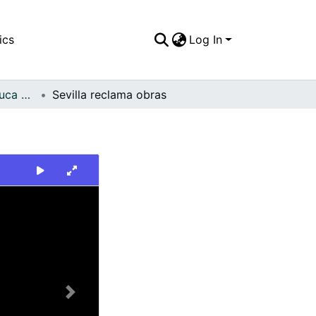
ics
Log In
FFDO - Valle del Cauca - Patrimonial
Sevilla reclama obras
Next