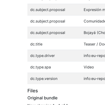
dc.subject.proposal
Expresión m
dc.subject.proposal
Comunidade
dc.subject.proposal
Bojayá (Ch
dc.title
Teaser / Do
dc.type.driver
info:eu-rep
dc.type.spa
Video
dc.type.version
info:eu-rep
Files
Original bundle