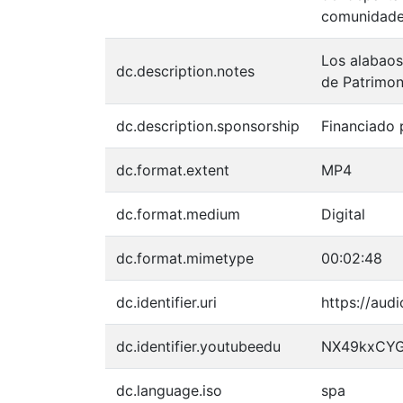
comunidades
Los alabaos
dc.description.notes
de Patrimon
dc.description.sponsorship
Financiado 
dc.format.extent
MP4
dc.format.medium
Digital
dc.format.mimetype
00:02:48
dc.identifier.uri
https://aud
dc.identifier.youtubeedu
NX49kxCY
dc.language.iso
spa