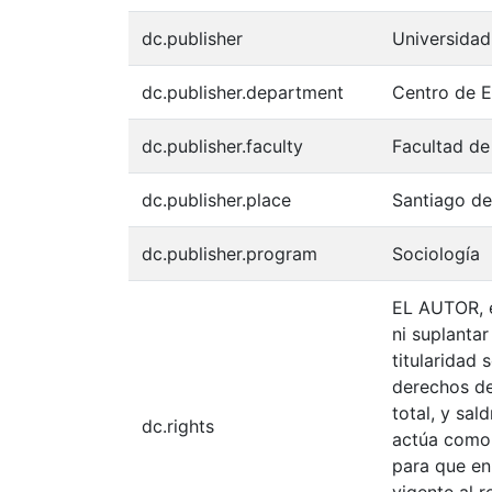
dc.publisher
Universidad
dc.publisher.department
Centro de E
dc.publisher.faculty
Facultad de
dc.publisher.place
Santiago de
dc.publisher.program
Sociología
EL AUTOR, e
ni suplantar
titularidad
derechos de 
total, y sal
dc.rights
actúa como u
para que en
vigente al 