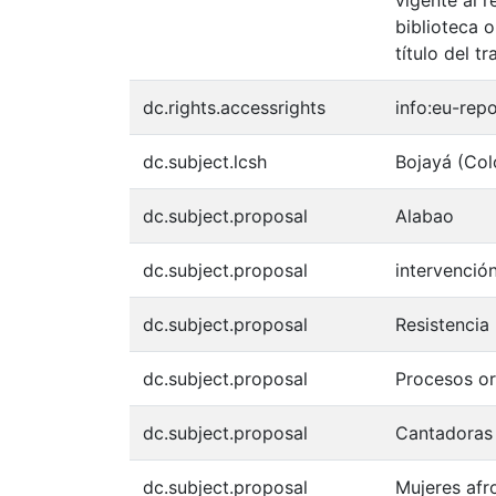
biblioteca o
título del tr
dc.rights.accessrights
info:eu-rep
dc.subject.lcsh
Bojayá (Colo
dc.subject.proposal
Alabao
dc.subject.proposal
intervención
dc.subject.proposal
Resistencia
dc.subject.proposal
Procesos or
dc.subject.proposal
Cantadoras
dc.subject.proposal
Mujeres afr