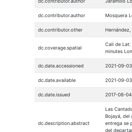
dc.contributor.author
Jaramillo L
dc.contributor.author
Mosquera L
dc.contributor.other
Hernández,
Cali de Lat
dc.coverage.spatial
minutes Lon
dc.date.accessioned
2021-09-03
dc.date.available
2021-09-03
dc.date.issued
2017-08-04
Las Cantado
Bojayá, del
dc.description.abstract
entrega se 
del departa