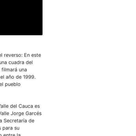
l reverso: En este
una cuadra del
 filmará una
 el año de 1999.
el pueblo
Valle del Cauca es
Valle Jorge Garcés
a Secretaría de
s para su
 entre la