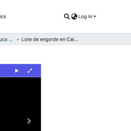
ics
Log In
FFDO - Valle del Cauca - Patrimonial
Lote de engorde en Caicedonia
Next