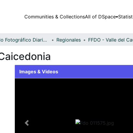
Communities & Collections
All of DSpace
Statist
Fondo Fotográfico Diario Occidente
Regionales
Caicedonia
Images & Videos
Slide 1 of 1
Previous