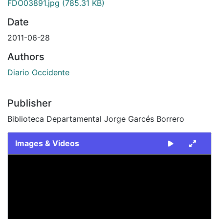
FDO03891.jpg
(785.31 KB)
Date
2011-06-28
Authors
Diario Occidente
Publisher
Biblioteca Departamental Jorge Garcés Borrero
Images & Videos
Slide 1 of 1