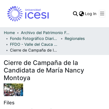
(curren
Log In
Communities & Collec
All of DSpace
Home
Archivo del Patrimonio Fotográfico y Fílmico del Valle del Cauca
Fondo Fotográfico Diario Occidente
Regionales
Statistics
FFDO - Valle del Cauca - Patrimonial
Cierre de Campaña de la Candidata de María Nancy Montoya
Cierre de Campaña de la
Candidata de María Nancy
Montoya
Files