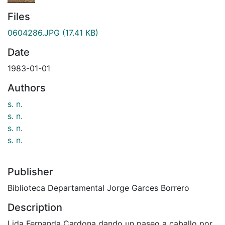
Files
0604286.JPG
(17.41 KB)
Date
1983-01-01
Authors
s. n.
s. n.
s. n.
s. n.
Publisher
Biblioteca Departamental Jorge Garces Borrero
Description
Lida Fernanda Cardona dando un paseo a caballo por