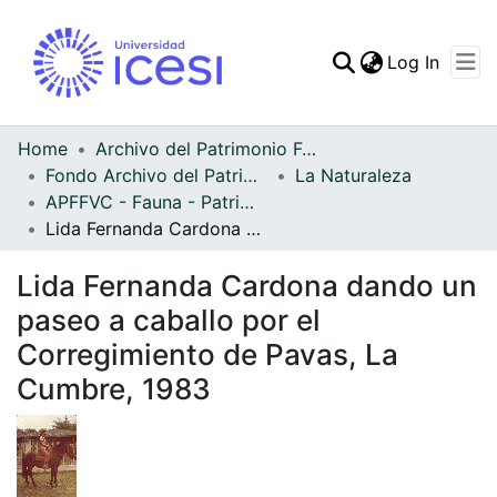
(curren
Log In
Communities & Collec
All of DSpace
Home
Archivo del Patrimonio Fotográfico y Fílmico del Valle del Cauca
Fondo Archivo del Patrimonio Fotográfico y Fílmico del Valle del Cauca
La Naturaleza
Statistics
APFFVC - Fauna - Patrimonial
Lida Fernanda Cardona dando un paseo a caballo por el Corregimiento de Pavas, La Cumbre, 1983
Lida Fernanda Cardona dando un
paseo a caballo por el
Corregimiento de Pavas, La
Cumbre, 1983