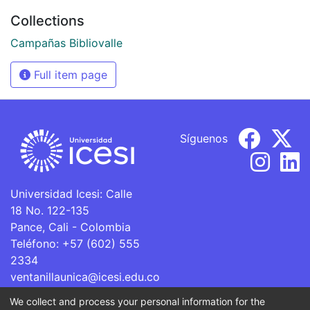
Collections
Campañas Bibliovalle
Full item page
Síguenos
Universidad Icesi: Calle
18 No. 122-135
Pance, Cali - Colombia
Teléfono: +57 (602) 555
2334
ventanillaunica@icesi.edu.co
We collect and process your personal information for the