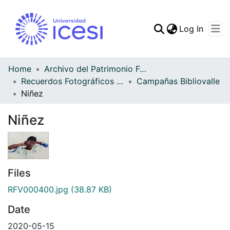
(curren
Log In
Communities & Collec
All of DSpace
Home
Archivo del Patrimonio Fotográfico y Fílmico del Valle del Cauca
Recuerdos Fotográficos Vallecaucanos
Campañas Bibliovalle
Statistics
Niñez
Niñez
Files
RFV000400.jpg
(38.87 KB)
Date
2020-05-15