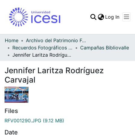
(curren
Log In
Communities & Collec
All of DSpace
Home
Archivo del Patrimonio Fotográfico y Fílmico del Valle del Cauca
Recuerdos Fotográficos Vallecaucanos
Campañas Bibliovalle
Statistics
Jennifer Laritza Rodríguez Carvajal
Jennifer Laritza Rodríguez
Carvajal
Files
RFV001290.JPG
(9.12 MB)
Date