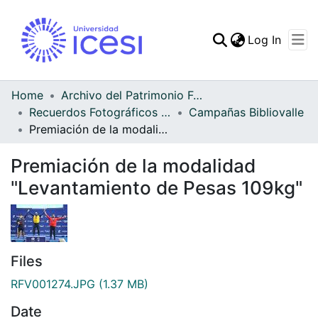
(curren
Log In
Communities & Collec
All of DSpace
Home
Archivo del Patrimonio Fotográfico y Fílmico del Valle del Cauca
Recuerdos Fotográficos Vallecaucanos
Campañas Bibliovalle
Statistics
Premiación de la modalidad "Levantamiento de Pesas 109kg"
Premiación de la modalidad
"Levantamiento de Pesas 109kg"
Files
RFV001274.JPG
(1.37 MB)
Date