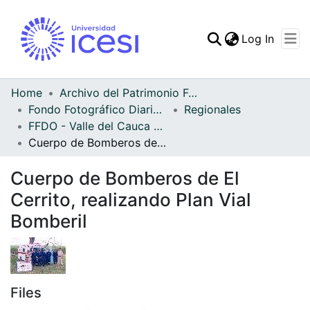
(curren
Log In
Communities & Collec
All of DSpace
Home
Archivo del Patrimonio Fotográfico y Fílmico del Valle del Cauca
Fondo Fotográfico Diario Occidente
Regionales
Statistics
FFDO - Valle del Cauca - Patrimonial
Cuerpo de Bomberos de El Cerrito, realizando Plan Vial Bomberil
Cuerpo de Bomberos de El
Cerrito, realizando Plan Vial
Bomberil
Files