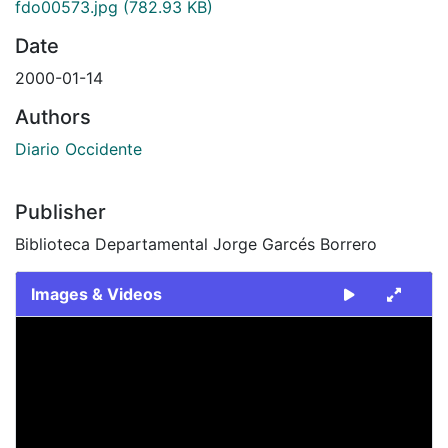
fdo00573.jpg
(782.93 KB)
Date
2000-01-14
Authors
Diario Occidente
Publisher
Biblioteca Departamental Jorge Garcés Borrero
Images & Videos
Slide 1 of 1