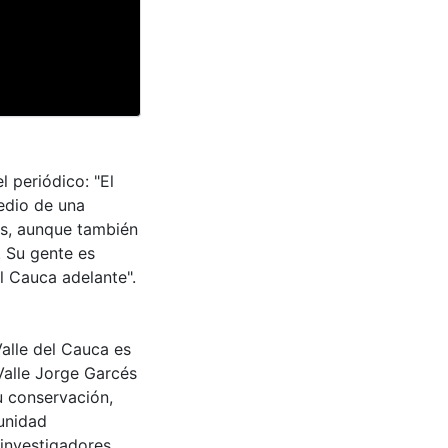
l periódico: "El
medio de una
es, aunque también
. Su gente es
l Cauca adelante".
Valle del Cauca es
Valle Jorge Garcés
u conservación,
munidad
 investigadores