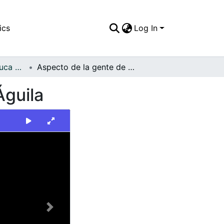
ics
Log In
FFDO - Valle del Cauca - Patrimonial
Aspecto de la gente de El municipio cafetero El Águila
Águila
Next