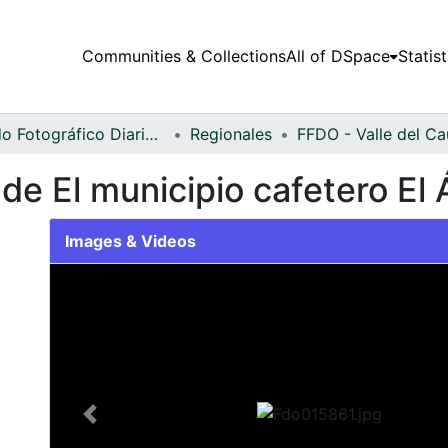
Communities & Collections
All of DSpace
Statist
Fondo Fotográfico Diario Occidente
Regionales
de El municipio cafetero El 
Images & Videos
Slide 1 of 2
Previous