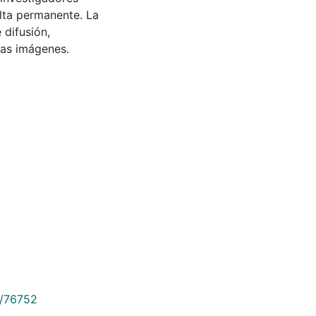
ulta permanente. La
 difusión,
 las imágenes.
9/76752