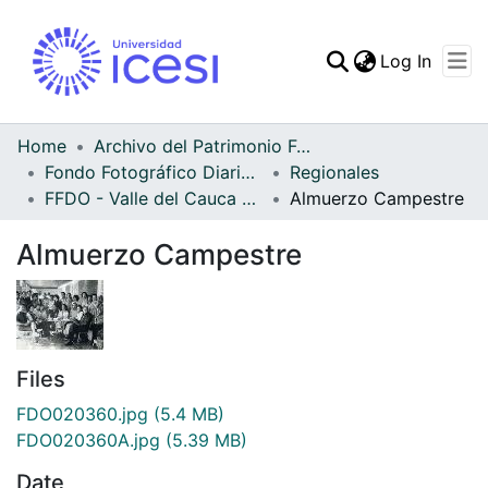
(curren
Log In
Communities & Collec
All of DSpace
Home
Archivo del Patrimonio Fotográfico y Fílmico del Valle del Cauca
Fondo Fotográfico Diario Occidente
Regionales
Statistics
FFDO - Valle del Cauca - Patrimonial
Almuerzo Campestre
Almuerzo Campestre
Files
FDO020360.jpg
(5.4 MB)
FDO020360A.jpg
(5.39 MB)
Date