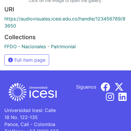
Click on the image to open the gallery.
URI
https://audiovisuales.icesi.edu.co/handle/123456789/8
3650
Collections
FFDO - Nacionales - Patrimonial
Full item page
Síguenos
Universidad Icesi: Calle
18 No. 122-135
Pance, Cali - Colombia