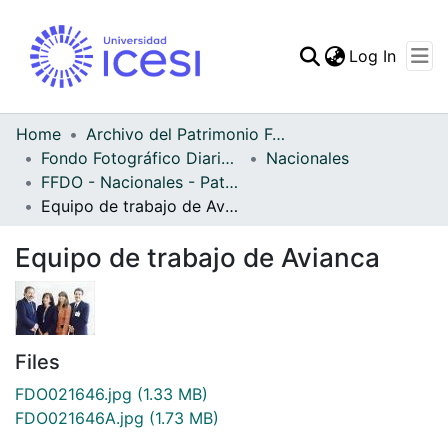
(curren
Log In
Communities & Collec
All of DSpace
Home
Archivo del Patrimonio Fotográfico y Fílmico del Valle del Cauca
Fondo Fotográfico Diario Occidente
Nacionales
Statistics
FFDO - Nacionales - Patrimonial
Equipo de trabajo de Avianca
Equipo de trabajo de Avianca
Files
FDO021646.jpg
(1.33 MB)
FDO021646A.jpg
(1.73 MB)