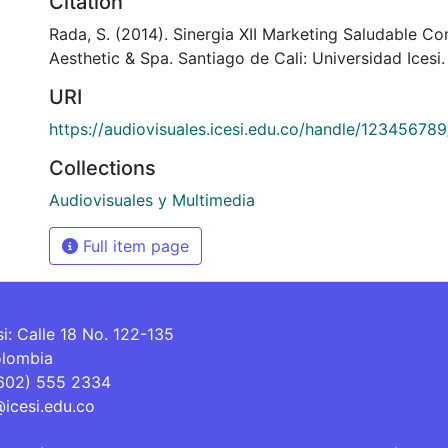
Citation
Rada, S. (2014). Sinergia XII Marketing Saludable Co
Aesthetic & Spa. Santiago de Cali: Universidad Icesi.
URI
https://audiovisuales.icesi.edu.co/handle/12345678
Collections
Audiovisuales y Multimedia
Full item page
si: Calle 18 No. 122-135
olombia
(602) 555 2334
@icesi.edu.co