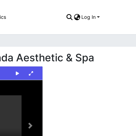
ics
Log In
ada Aesthetic & Spa
Next