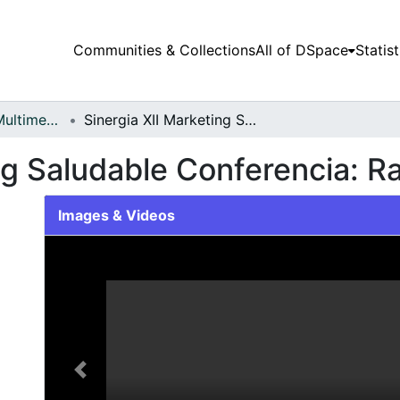
Communities & Collections
All of DSpace
Statist
Audiovisuales y Multimedia
Sinergia XII Marketing Saludable Conferencia: Rada Aesthetic & Spa
ng Saludable Conferencia: R
Images & Videos
Slide 1 of 1
Previous