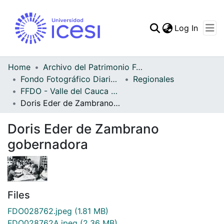
(curren
Log In
Communities & Collec
All of DSpace
Home
Archivo del Patrimonio Fotográfico y Fílmico del Valle del Cauca
Fondo Fotográfico Diario Occidente
Regionales
Statistics
FFDO - Valle del Cauca - Patrimonial
Doris Eder de Zambrano gobernadora
Doris Eder de Zambrano
gobernadora
Files
FDO028762.jpeg
(1.81 MB)
FDO028762A.jpeg
(2.36 MB)