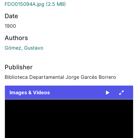
FDO015094A.jpg
(2.5 MB)
Date
1900
Authors
Gómez, Gustavo
Publisher
Biblioteca Departamental Jorge Garcés Borrero
Images & Videos
Slide 1 of 2