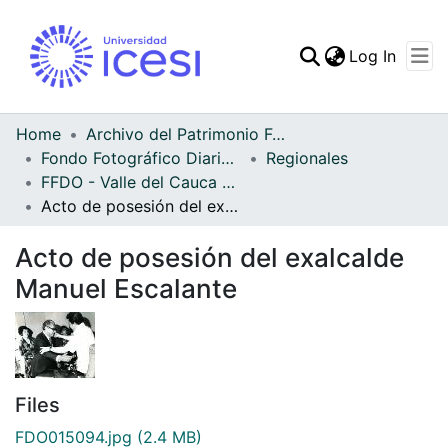
(curren
Log In
Communities & Collec
All of DSpace
Home
Archivo del Patrimonio Fotográfico y Fílmico del Valle del Cauca
Fondo Fotográfico Diario Occidente
Regionales
Statistics
FFDO - Valle del Cauca - Patrimonial
Acto de posesión del exalcalde Manuel Escalante
Acto de posesión del exalcalde
Manuel Escalante
Files
FDO015094.jpg
(2.4 MB)