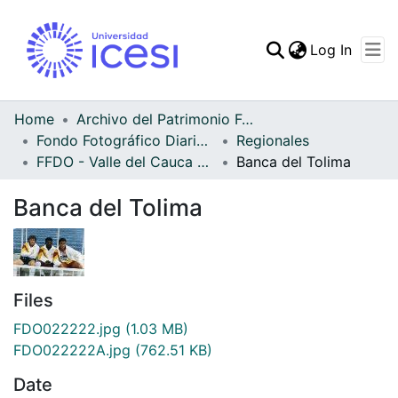
(curren
Log In
Communities & Collec
All of DSpace
Home
Archivo del Patrimonio Fotográfico y Fílmico del Valle del Cauca
Fondo Fotográfico Diario Occidente
Regionales
Statistics
FFDO - Valle del Cauca - Patrimonial
Banca del Tolima
Banca del Tolima
Files
FDO022222.jpg
(1.03 MB)
FDO022222A.jpg
(762.51 KB)
Date