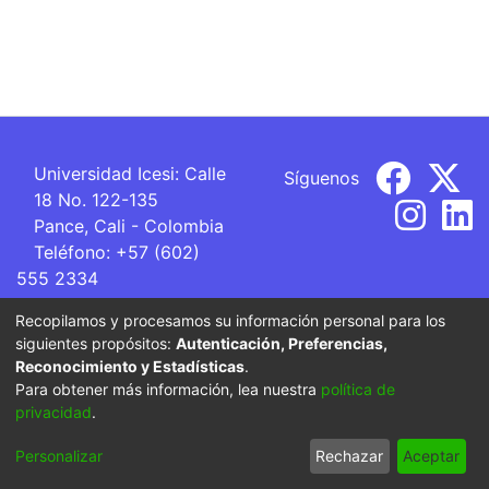
Universidad Icesi: Calle
Síguenos
18 No. 122-135
Pance, Cali - Colombia
Teléfono: +57 (602)
555 2334
ventanillaunica@icesi.edu.co
Recopilamos y procesamos su información personal para los
siguientes propósitos:
Autenticación, Preferencias,
La Universidad Icesi es una Institución de Educación
Reconocimiento y Estadísticas
.
Superior que se encuentra sujeta a inspección y vigilancia
Para obtener más información, lea nuestra
política de
por parte del Ministerio de Educación Nacional.
privacidad
.
Cookie
Privacy
End User
Send
Personalizar
Rechazar
Aceptar
settings
policy
Agreement
Feedback