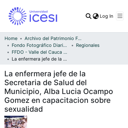
(curren
Log In
Communities & Collec
All of DSpace
Home
Archivo del Patrimonio Fotográfico y Fílmico del Valle del Cauca
Fondo Fotográfico Diario Occidente
Regionales
Statistics
FFDO - Valle del Cauca - Patrimonial
La enfermera jefe de la Secretaria de Salud del Municipio, Alba Lucia Ocampo Gomez en capacitacion sobre sexualidad
La enfermera jefe de la
Secretaria de Salud del
Municipio, Alba Lucia Ocampo
Gomez en capacitacion sobre
sexualidad