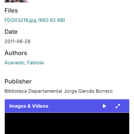
Files
FDO03216.jpg
(662.62 KB)
Date
2011-06-28
Authors
Acevedo, Fabiola
Publisher
Biblioteca Departamental Jorge Garcés Borrero
Images & Videos
Slide 1 of 1