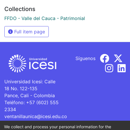
Collections
FFDO - Valle del Cauca - Patrimonial
Full item page
Síguenos
Universidad Icesi: Calle
18 No. 122-135
Pance, Cali - Colombia
Teléfono: +57 (602) 555
2334
ventanillaunica@icesi.edu.co
We collect and process your personal information for the