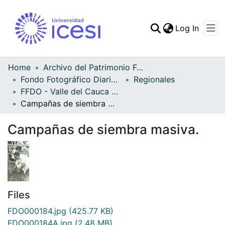
(curren
Log In
Communities & Collec
All of DSpace
Home
Archivo del Patrimonio Fotográfico y Fílmico del Valle del Cauca
Fondo Fotográfico Diario Occidente
Regionales
Statistics
FFDO - Valle del Cauca - Patrimonial
Campañas de siembra masiva.
Campañas de siembra masiva.
Files
FDO000184.jpg
(425.77 KB)
FDO000184A.jpg
(2.48 MB)