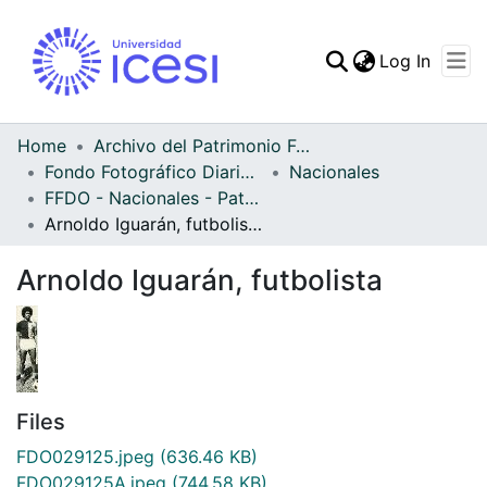
(curren
Log In
Communities & Collec
All of DSpace
Home
Archivo del Patrimonio Fotográfico y Fílmico del Valle del Cauca
Fondo Fotográfico Diario Occidente
Nacionales
Statistics
FFDO - Nacionales - Patrimonial
Arnoldo Iguarán, futbolista
Arnoldo Iguarán, futbolista
Files
FDO029125.jpeg
(636.46 KB)
FDO029125A.jpeg
(744.58 KB)