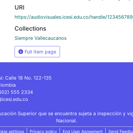
URI
https://audiovisuales.icesi.edu.co/handle/12345678
Collections
Siempre Vallecaucanos
Full item page
si: Calle 18 No. 122-135
olombia
(602) 555 2334
@icesi.edu.co
ucación Superior que se encuentra sujeta a inspección y vi
Nacional.
okie settings
Privacy policy
End User Agreement
Send Feedb