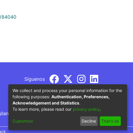
9/84040
Síguenos
We collect and process your personal information for the
following purposes:
Authentication, Preferences,
Acknowledgement and Statistics
.
To learn more, please read our
privacy policy
.
gilancia por parte del Ministerio de Educación
Customize
Decline
That's ok
ack