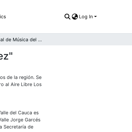
ics
Log In
8 Festival de Música del Pacífico "Petronio Álvarez"
ez"
os de la región. Se
o al Aire Libre Los
Valle del Cauca es
Valle Jorge Garcés
a Secretaría de