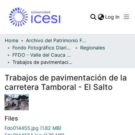
(curren
Log In
Communities & Collec
All of DSpace
Home
Archivo del Patrimonio Fotográfico y Fílmico del Valle del Cauca
Fondo Fotográfico Diario Occidente
Regionales
Statistics
FFDO - Valle del Cauca - Patrimonial
Trabajos de pavimentación de la carretera Tamboral - El Salto
Trabajos de pavimentación de la
carretera Tamboral - El Salto
Files
Fdo014455.jpg
(1.82 MB)