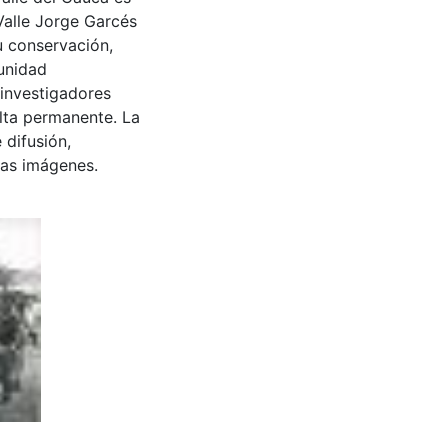
Valle Jorge Garcés
u conservación,
munidad
 investigadores
ulta permanente. La
 difusión,
 las imágenes.