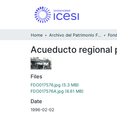
Home
Archivo del Patrimonio Fotográfico y Fílmico del Valle del Cauca
Acueducto regional p
Files
FDO017576.jpg
(5.3 MB)
FDO017576A.jpg
(6.61 MB)
Date
1996-02-02