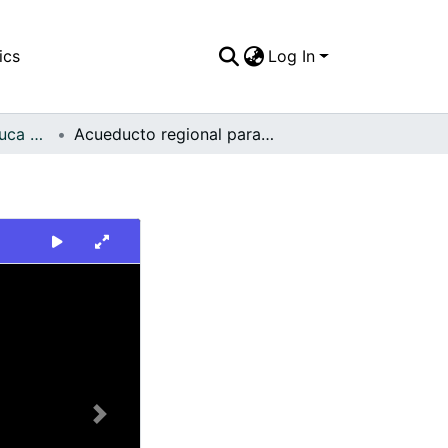
ics
Log In
FFDO - Valle del Cauca - Patrimonial
Acueducto regional para Florida
Next