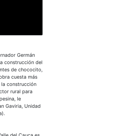
bernador Germán
la construcción del
antes de chococito,
 obra cuesta más
 la construcción
ctor rural para
esina, le
an Gaviria, Unidad
a).
Valle del Cauca es