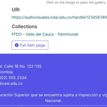
Click on the image to open the gallery.
URI
https://audiovisuales.icesi.edu.co/handle/12345678
Collections
FFDO - Valle del Cauca - Patrimonial
Full item page
si: Calle 18 No. 122-135
olombia
(602) 555 2334
@icesi.edu.co
ucación Superior que se encuentra sujeta a inspección y vi
Nacional.