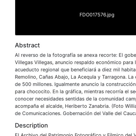
FDO017576.jpg
Abstract
Al reverso de la fotografía se anexa recorte: El go
Villegas Villegas, anuncio respaldo económico para 
acueducto regional que beneficiará a diez mil habit
Remolino, Cañas Abajo, La AcequIa y Tarragona. La
de 500 millones. Igualmente anuncio la construcción
para chococito. En la gráfica, mientras recorría el se
conocer necesidades sentidas de la comunidad camp
acompaña el alcalde, Heriberto Zanabria. (Foto Willi
de Comunicaciones. Gobernación del Valle del Cauc
Description
El Archivo del Patrimonio Fotográfico y Fílmico del 