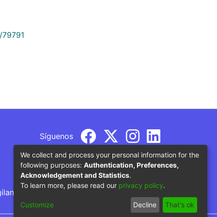
9/79791
Síguenos
We collect and process your personal information for the
following purposes:
Authentication, Preferences,
Acknowledgement and Statistics
.
To learn more, please read our
privacy policy
.
gilancia por parte del Ministerio de Educación
Customize
Decline
That's ok