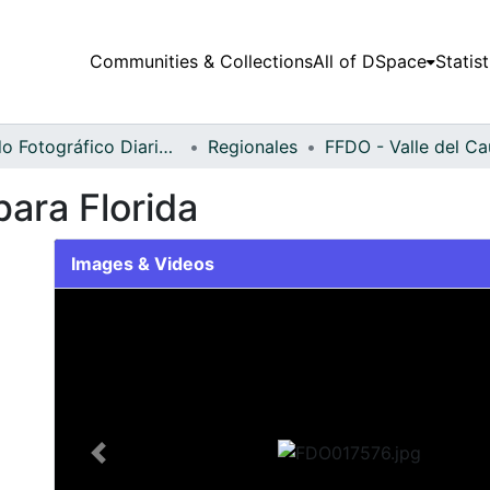
Communities & Collections
All of DSpace
Statist
Fondo Fotográfico Diario Occidente
Regionales
ara Florida
Images & Videos
Slide 1 of 2
Previous