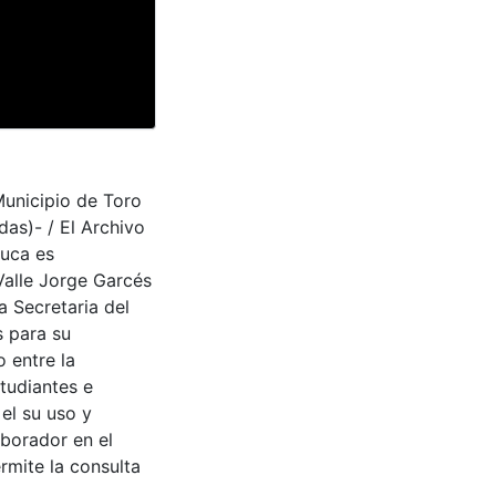
Municipio de Toro
as)- / El Archivo
auca es
Valle Jorge Garcés
a Secretaria del
s para su
 entre la
tudiantes e
 el su uso y
aborador en el
rmite la consulta