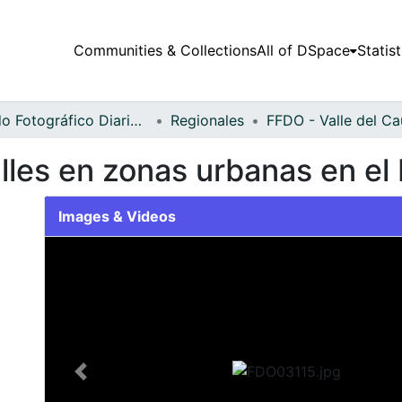
Communities & Collections
All of DSpace
Statist
Fondo Fotográfico Diario Occidente
Regionales
les en zonas urbanas en el 
Images & Videos
Slide 1 of 1
Previous