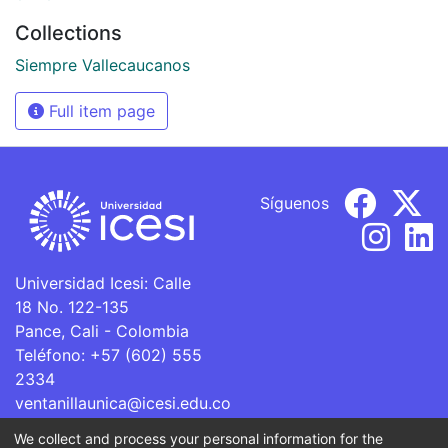
Collections
Siempre Vallecaucanos
Full item page
Síguenos
Universidad Icesi: Calle
18 No. 122-135
Pance, Cali - Colombia
Teléfono: +57 (602) 555
2334
ventanillaunica@icesi.edu.co
We collect and process your personal information for the