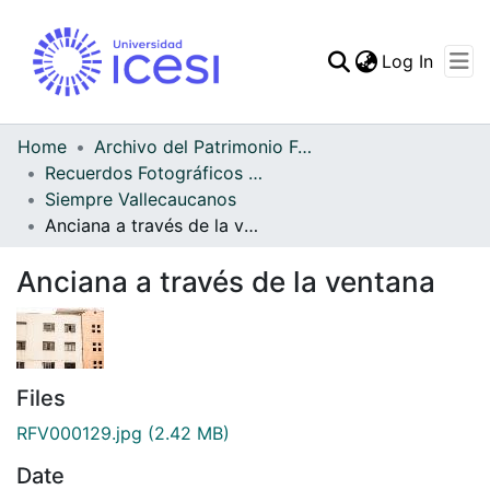
(curren
Log In
Communities & Collec
All of DSpace
Home
Archivo del Patrimonio Fotográfico y Fílmico del Valle del Cauca
Recuerdos Fotográficos Vallecaucanos
Statistics
Siempre Vallecaucanos
Anciana a través de la ventana
Anciana a través de la ventana
Files
RFV000129.jpg
(2.42 MB)
Date