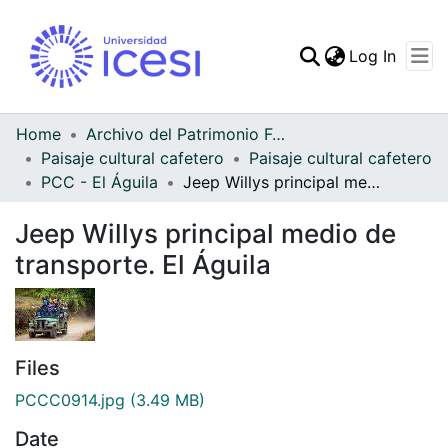
(curren
Log In
Communities & Collec
All of DSpace
Home
Archivo del Patrimonio Fotográfico y Fílmico del Valle del Cauca
Paisaje cultural cafetero
Paisaje cultural cafetero
Statistics
PCC - El Águila
Jeep Willys principal medio de transporte. El Águila
Jeep Willys principal medio de
transporte. El Águila
Files
PCCC0914.jpg
(3.49 MB)
Date