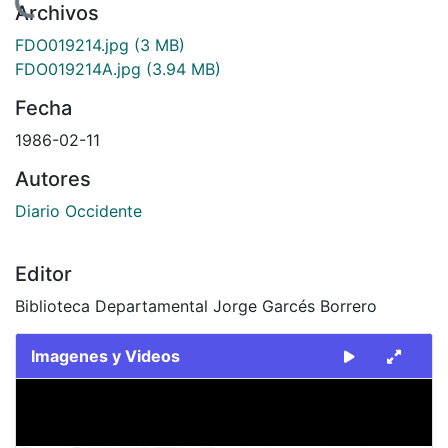
rgando...
Archivos
FDO019214.jpg
(3 MB)
FDO019214A.jpg
(3.94 MB)
Fecha
1986-02-11
Autores
Diario Occidente
Editor
Biblioteca Departamental Jorge Garcés Borrero
Imagenes y Videos
Slide 1 of 2