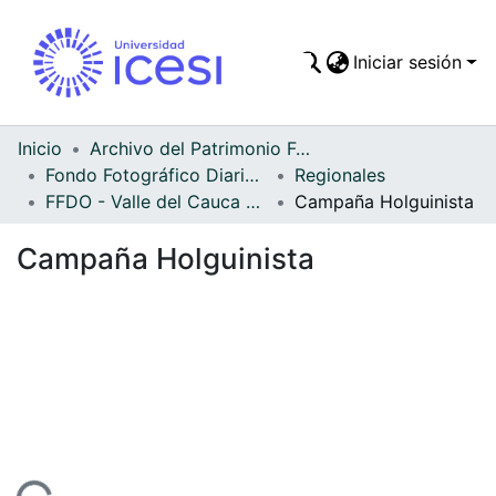
Iniciar sesión
Comunidades
Todo DSpace
Inicio
Archivo del Patrimonio Fotográfico y Fílmico del Valle del Cauca
Fondo Fotográfico Diario Occidente
Regionales
Estadísticas
FFDO - Valle del Cauca - Patrimonial
Campaña Holguinista
Campaña Holguinista