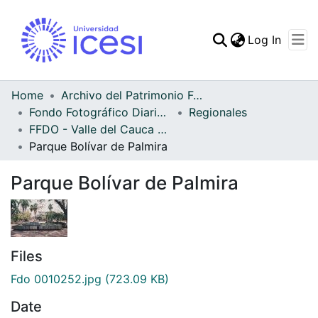
(curren
Log In
Communities & Collec
All of DSpace
Home
Archivo del Patrimonio Fotográfico y Fílmico del Valle del Cauca
Fondo Fotográfico Diario Occidente
Regionales
Statistics
FFDO - Valle del Cauca - Patrimonial
Parque Bolívar de Palmira
Parque Bolívar de Palmira
Files
Fdo 0010252.jpg
(723.09 KB)
Date