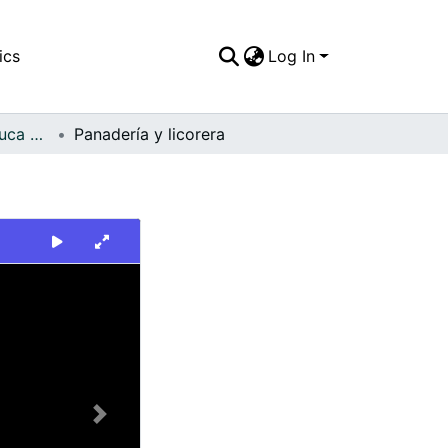
ics
Log In
FFDO - Valle del Cauca - Patrimonial
Panadería y licorera
Next