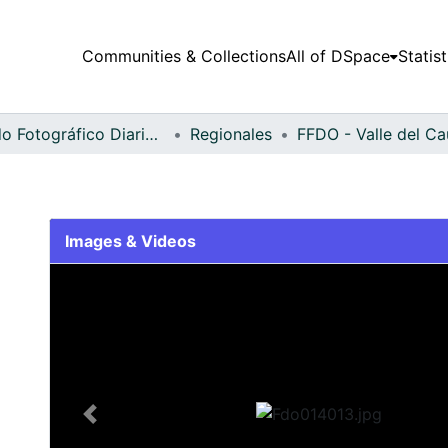
Communities & Collections
All of DSpace
Statist
Fondo Fotográfico Diario Occidente
Regionales
Images & Videos
Slide 1 of 2
Previous