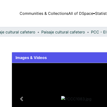
Communities & Collections
All of DSpace
Statist
aje cultural cafetero
Paisaje cultural cafetero
PCC - El
Images & Videos
Slide 1 of 1
Previous