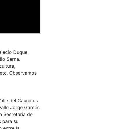
elecio Duque,
io Serna.
ultura,
, etc. Observamos
Valle del Cauca es
Valle Jorge Garcés
a Secretaría de
s para su
 entre la