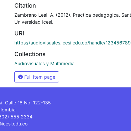
Citation
Zambrano Leal, A. (2012). Práctica pedagógica. Sant
Universidad Icesi.
URI
https://audiovisuales.icesi.edu.co/handle/12345678
Collections
Audiovisuales y Multimedia
Full item page
si: Calle 18 No. 122-135
olombia
(602) 555 2334
@icesi.edu.co