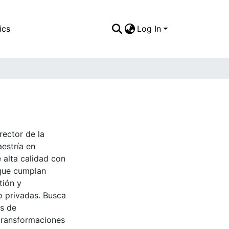
ics
Log In
ector de la
estría en
 alta calidad con
 que cumplan
tión y
 o privadas. Busca
os de
transformaciones