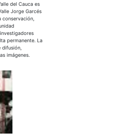
Valle del Cauca es
Valle Jorge Garcés
u conservación,
munidad
 investigadores
ulta permanente. La
 difusión,
 las imágenes.