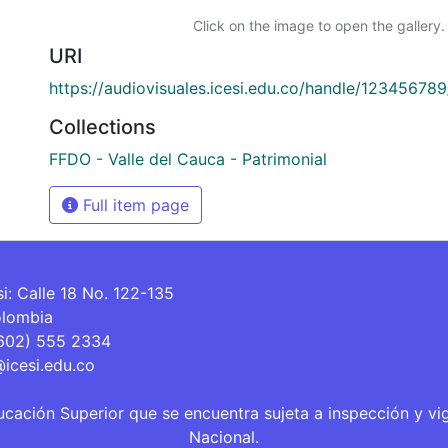
Click on the image to open the gallery.
URI
https://audiovisuales.icesi.edu.co/handle/12345678
Collections
FFDO - Valle del Cauca - Patrimonial
Full item page
si: Calle 18 No. 122-135
olombia
(602) 555 2334
@icesi.edu.co
ucación Superior que se encuentra sujeta a inspección y vi
Nacional.