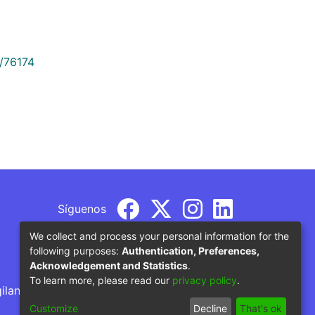
9/76174
Síguenos
We collect and process your personal information for the
following purposes:
Authentication, Preferences,
Acknowledgement and Statistics
.
To learn more, please read our
privacy policy
.
gilancia por parte del Ministerio de Educación
Customize
Decline
That's ok