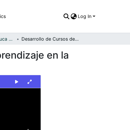
ics
Log In
FFDO - Valle del Cauca - Patrimonial
Desarrollo de Cursos del Servicio Nacional de Aprendizaje en la caseta comunal del barrio La Estrella. El Cerrito
rendizaje en la