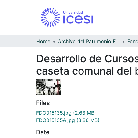
Home
Archivo del Patrimonio Fotográfico y Fílmico del Valle del Cauca
Desarrollo de Cursos
caseta comunal del ba
Files
FDO015135.jpg
(2.63 MB)
FDO015135A.jpg
(3.86 MB)
Date