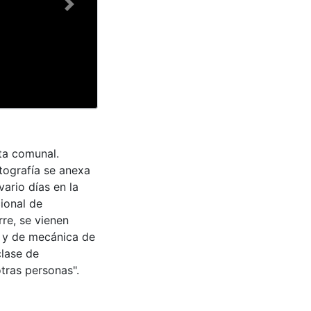
Next
ta comunal.
tografía se anexa
vario días en la
cional de
rre, se vienen
s y de mecánica de
clase de
ras personas".