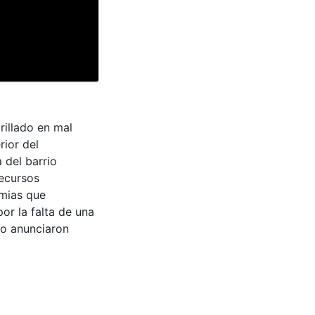
arillado en mal
rior del
 del barrio
recursos
emias que
or la falta de una
io anunciaron