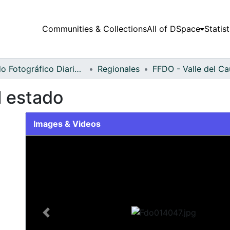
Communities & Collections
All of DSpace
Statist
Fondo Fotográfico Diario Occidente
Regionales
l estado
Images & Videos
Slide 1 of 2
Previous