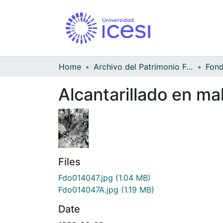
Home
Archivo del Patrimonio Fotográfico y Fílmico del Valle del Cauca
Alcantarillado en ma
Files
Fdo014047.jpg
(1.04 MB)
Fdo014047A.jpg
(1.19 MB)
Date