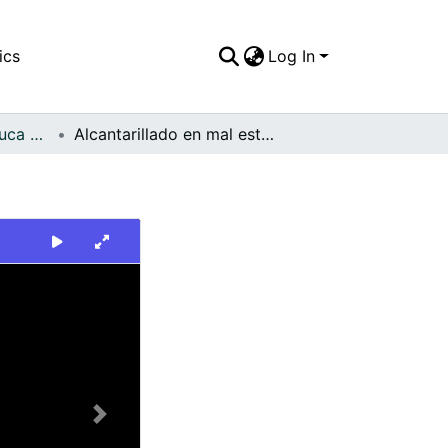
ics
Log In
FFDO - Valle del Cauca - Patrimonial
Alcantarillado en mal estado
Next